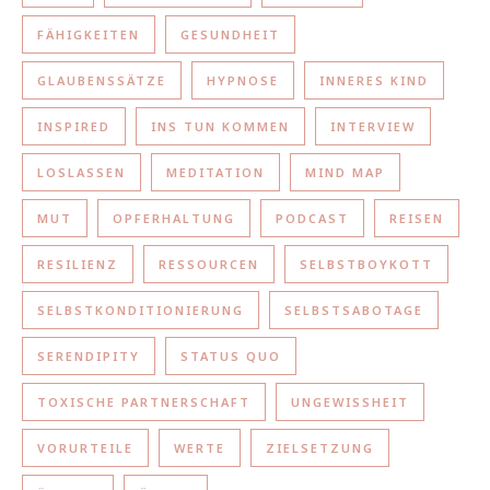
FÄHIGKEITEN
GESUNDHEIT
GLAUBENSSÄTZE
HYPNOSE
INNERES KIND
INSPIRED
INS TUN KOMMEN
INTERVIEW
LOSLASSEN
MEDITATION
MIND MAP
MUT
OPFERHALTUNG
PODCAST
REISEN
RESILIENZ
RESSOURCEN
SELBSTBOYKOTT
SELBSTKONDITIONIERUNG
SELBSTSABOTAGE
SERENDIPITY
STATUS QUO
TOXISCHE PARTNERSCHAFT
UNGEWISSHEIT
VORURTEILE
WERTE
ZIELSETZUNG