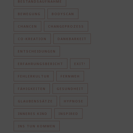
BESTANDSAUFNAHME
BEWEGUNG
BODYSCAN
CHANCEN
CHANGEPROZESS
CO-KREATION
DANKBARKEIT
ENTSCHEIDUNGEN
ERFAHRUNGSBERICHT
EXIT!
FEHLERKULTUR
FERNWEH
FÄHIGKEITEN
GESUNDHEIT
GLAUBENSSÄTZE
HYPNOSE
INNERES KIND
INSPIRED
INS TUN KOMMEN