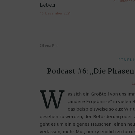
21. Oktober 
Leben
16. Dezember 2021
©Lena Bils
EINFÜ
Podcast #6: „Die Phasen
1
W
as sich ein Großteil von uns i
„andere Ergebnisse“ in vielen B
das beispielsweise so aus: Wir
gesehen zu werden, der Beförderung oder vo
geht es um ein eigenes Häuschen, einen neu
verlassen, mehr Mut, um xy endlich zu tun u