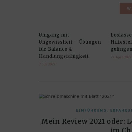
W
Umgang mit
Loslasse
Ungewissheit – Übungen
Hilfeste
für Balance &
gelinge
Handlungsfähigkeit
22. April 2022
7. Juli 2022
,
EINFÜHRUNG
ERFAHRU
Mein Review 2021 oder: L
im Ch