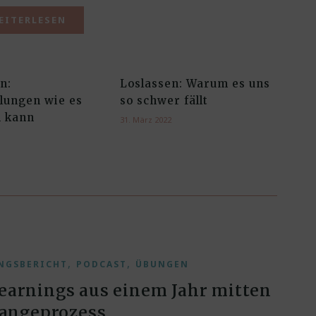
EITERLESEN
n:
Loslassen: Warum es uns
llungen wie es
so schwer fällt
n kann
31. März 2022
,
,
NGSBERICHT
PODCAST
ÜBUNGEN
earnings aus einem Jahr mitten
angeprozess