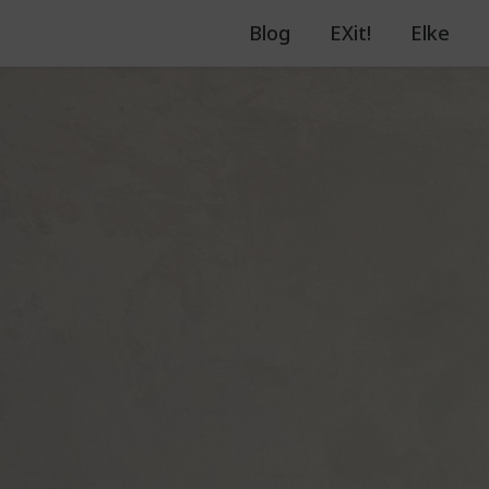
Blog
EXit!
Elke