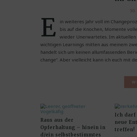
30.
E
in weiteres Jahr voll im Changepr
bis auf die Knochen, Momente volle
wieder Unerwartetes. Im aktuellen 
wichtigen Learnings mitten aus meinem zweit
handelt sich um keinen allumfassenden Beri
change“. Aber vielleicht kann ich euch mit 
W
Ich dar
Raus aus der
neue En
Opferhaltung – hinein in
treffen!
d/ein selbstbestimmtes