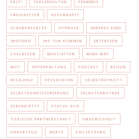
EXIT!
FEHLERKULTUR
FERNWEH
FÄHIGKEITEN
GESUNDHEIT
GLAUBENSSÄTZE
HYPNOSE
INNERES KIND
INSPIRED
INS TUN KOMMEN
INTERVIEW
LOSLASSEN
MEDITATION
MIND MAP
MUT
OPFERHALTUNG
PODCAST
REISEN
RESILIENZ
RESSOURCEN
SELBSTBOYKOTT
SELBSTKONDITIONIERUNG
SELBSTSABOTAGE
SERENDIPITY
STATUS QUO
TOXISCHE PARTNERSCHAFT
UNGEWISSHEIT
VORURTEILE
WERTE
ZIELSETZUNG