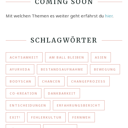
COMING SOON
Mit welchen Themen es weiter geht erfährst du
hier
.
SCHLAGWÖRTER
ACHTSAMKEIT
AM BALL BLEIBEN
ASIEN
AYURVEDA
BESTANDSAUFNAHME
BEWEGUNG
BODYSCAN
CHANCEN
CHANGEPROZESS
CO-KREATION
DANKBARKEIT
ENTSCHEIDUNGEN
ERFAHRUNGSBERICHT
EXIT!
FEHLERKULTUR
FERNWEH