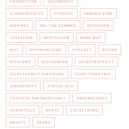
FÄHIGKEITEN
GESUNDHEIT
GLAUBENSSÄTZE
HYPNOSE
INNERES KIND
INSPIRED
INS TUN KOMMEN
INTERVIEW
LOSLASSEN
MEDITATION
MIND MAP
MUT
OPFERHALTUNG
PODCAST
REISEN
RESILIENZ
RESSOURCEN
SELBSTBOYKOTT
SELBSTKONDITIONIERUNG
SELBSTSABOTAGE
SERENDIPITY
STATUS QUO
TOXISCHE PARTNERSCHAFT
UNGEWISSHEIT
VORURTEILE
WERTE
ZIELSETZUNG
ÄNGSTE
ÜBUNG