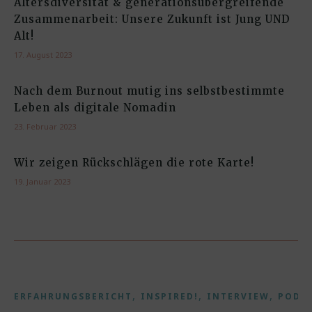
Altersdiversität & generationsübergreifende
Zusammenarbeit: Unsere Zukunft ist Jung UND
Alt!
17. August 2023
Nach dem Burnout mutig ins selbstbestimmte
Leben als digitale Nomadin
23. Februar 2023
Wir zeigen Rückschlägen die rote Karte!
19. Januar 2023
,
,
,
ERFAHRUNGSBERICHT
INSPIRED!
INTERVIEW
PODC