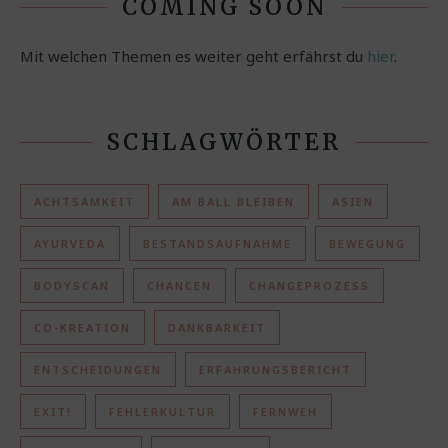
COMING SOON
Mit welchen Themen es weiter geht erfährst du
hier
.
SCHLAGWÖRTER
ACHTSAMKEIT
AM BALL BLEIBEN
ASIEN
AYURVEDA
BESTANDSAUFNAHME
BEWEGUNG
BODYSCAN
CHANCEN
CHANGEPROZESS
CO-KREATION
DANKBARKEIT
ENTSCHEIDUNGEN
ERFAHRUNGSBERICHT
EXIT!
FEHLERKULTUR
FERNWEH