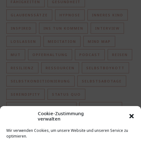
FÄHIGKEITEN
GESUNDHEIT
GLAUBENSSÄTZE
HYPNOSE
INNERES KIND
INSPIRED
INS TUN KOMMEN
INTERVIEW
LOSLASSEN
MEDITATION
MIND MAP
MUT
OPFERHALTUNG
PODCAST
REISEN
RESILIENZ
RESSOURCEN
SELBSTBOYKOTT
SELBSTKONDITIONIERUNG
SELBSTSABOTAGE
SERENDIPITY
STATUS QUO
TOXISCHE PARTNERSCHAFT
UNGEWISSHEIT
Cookie-Zustimmung
verwalten
VORURTEILE
WERTE
ZIELSETZUNG
Wir verwenden Cookies, um unsere Website und unseren Service zu
ÄNGSTE
ÜBUNG
optimieren.