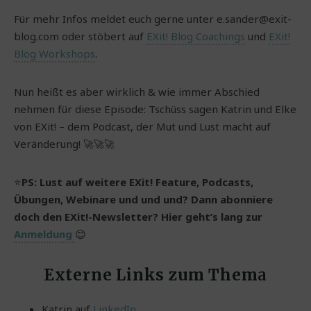
Für mehr Infos meldet euch gerne unter e.sander@exit-
blog.com oder stöbert auf
EXit! Blog Coachings
und
EXit!
Blog Workshops
.
Nun heißt es aber wirklich & wie immer Abschied
nehmen für diese Episode: Tschüss sagen Katrin und Elke
von EXit! – dem Podcast, der Mut und Lust macht auf
Veränderung! 🚀🚀🚀
⭐️
PS: Lust auf weitere EXit! Feature, Podcasts,
Übungen, Webinare und und und? Dann abonniere
doch den EXit!-Newsletter? Hier geht’s lang zur
Anmeldung
😊
Externe Links zum Them
a
Katrin auf
LinkedIn