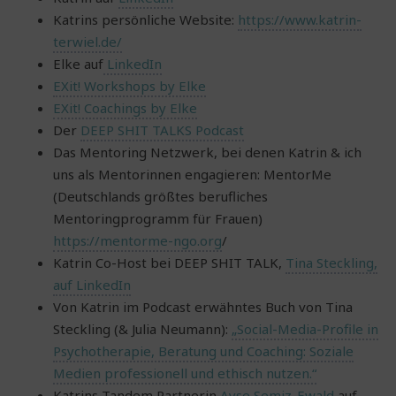
Katrins persönliche Website:
https://www.katrin-
terwiel.de/
Elke auf
LinkedIn
EXit! Workshops by Elke
EXit! Coachings by Elke
Der
DEEP SHIT TALKS Podcast
Das Mentoring Netzwerk, bei denen Katrin & ich
uns als Mentorinnen engagieren: MentorMe
(Deutschlands größtes berufliches
Mentoringprogramm für Frauen)
https://mentorme-ngo.org
/
Katrin Co-Host bei DEEP SHIT TALK,
Tina Steckling,
auf LinkedIn
Von Katrin im Podcast erwähntes Buch von Tina
Steckling (& Julia Neumann):
„Social-Media-Profile in
Psychotherapie, Beratung und Coaching: Soziale
Medien professionell und ethisch nutzen.“
Katrins Tandem Partnerin
Ayse Semiz-Ewald
auf