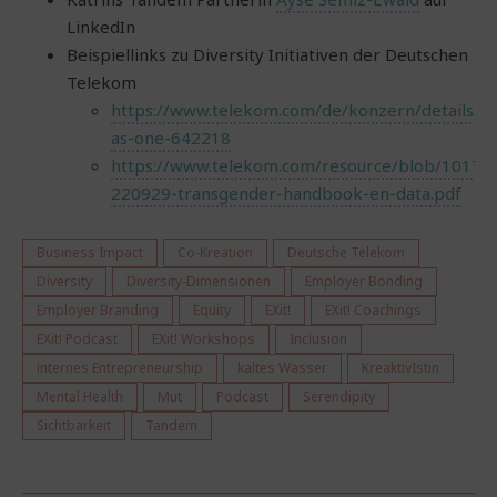
LinkedIn
Beispiellinks zu Diversity Initiativen der Deutschen
Telekom
https://www.telekom.com/de/konzern/details/c
as-one-642218
https://www.telekom.com/resource/blob/1017
220929-transgender-handbook-en-data.pdf
Business Impact
Co-Kreation
Deutsche Telekom
Diversity
Diversity-Dimensionen
Employer Bonding
Employer Branding
Equity
EXit!
EXit! Coachings
EXit! Podcast
EXit! Workshops
Inclusion
internes Entrepreneurship
kaltes Wasser
KreaktivIstin
Mental Health
Mut
Podcast
Serendipity
Sichtbarkeit
Tandem