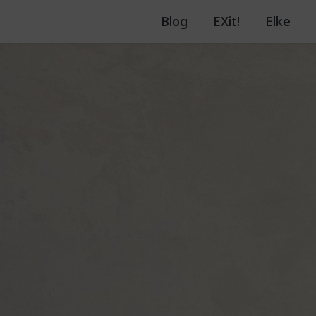
Blog
EXit!
Elke