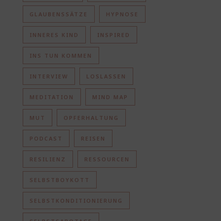
GLAUBENSSÄTZE
HYPNOSE
INNERES KIND
INSPIRED
INS TUN KOMMEN
INTERVIEW
LOSLASSEN
MEDITATION
MIND MAP
MUT
OPFERHALTUNG
PODCAST
REISEN
RESILIENZ
RESSOURCEN
SELBSTBOYKOTT
SELBSTKONDITIONIERUNG