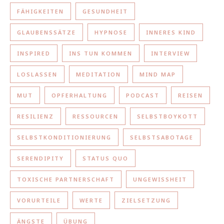
FÄHIGKEITEN
GESUNDHEIT
GLAUBENSSÄTZE
HYPNOSE
INNERES KIND
INSPIRED
INS TUN KOMMEN
INTERVIEW
LOSLASSEN
MEDITATION
MIND MAP
MUT
OPFERHALTUNG
PODCAST
REISEN
RESILIENZ
RESSOURCEN
SELBSTBOYKOTT
SELBSTKONDITIONIERUNG
SELBSTSABOTAGE
SERENDIPITY
STATUS QUO
TOXISCHE PARTNERSCHAFT
UNGEWISSHEIT
VORURTEILE
WERTE
ZIELSETZUNG
ÄNGSTE
ÜBUNG