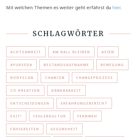
Mit welchen Themen es weiter geht erfährst du
hier
.
SCHLAGWÖRTER
ACHTSAMKEIT
AM BALL BLEIBEN
ASIEN
AYURVEDA
BESTANDSAUFNAHME
BEWEGUNG
BODYSCAN
CHANCEN
CHANGEPROZESS
CO-KREATION
DANKBARKEIT
ENTSCHEIDUNGEN
ERFAHRUNGSBERICHT
EXIT!
FEHLERKULTUR
FERNWEH
FÄHIGKEITEN
GESUNDHEIT