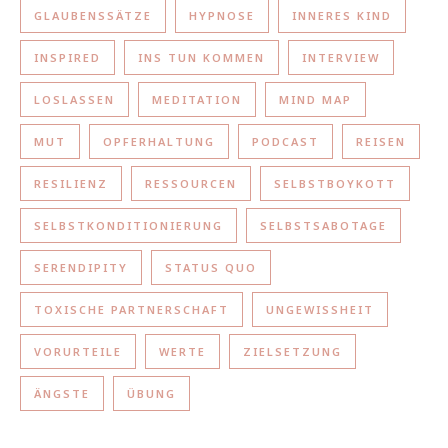
GLAUBENSSÄTZE
HYPNOSE
INNERES KIND
INSPIRED
INS TUN KOMMEN
INTERVIEW
LOSLASSEN
MEDITATION
MIND MAP
MUT
OPFERHALTUNG
PODCAST
REISEN
RESILIENZ
RESSOURCEN
SELBSTBOYKOTT
SELBSTKONDITIONIERUNG
SELBSTSABOTAGE
SERENDIPITY
STATUS QUO
TOXISCHE PARTNERSCHAFT
UNGEWISSHEIT
VORURTEILE
WERTE
ZIELSETZUNG
ÄNGSTE
ÜBUNG