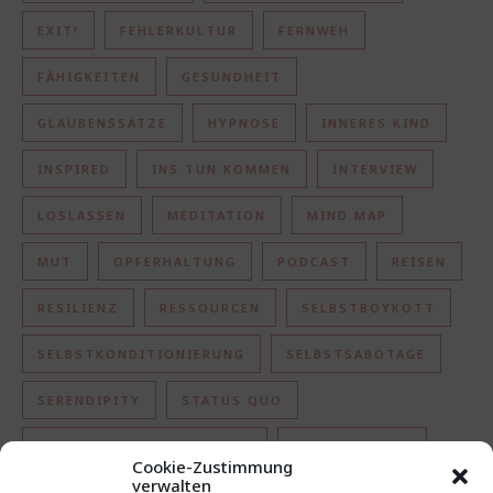
EXIT!
FEHLERKULTUR
FERNWEH
FÄHIGKEITEN
GESUNDHEIT
GLAUBENSSÄTZE
HYPNOSE
INNERES KIND
INSPIRED
INS TUN KOMMEN
INTERVIEW
LOSLASSEN
MEDITATION
MIND MAP
MUT
OPFERHALTUNG
PODCAST
REISEN
RESILIENZ
RESSOURCEN
SELBSTBOYKOTT
SELBSTKONDITIONIERUNG
SELBSTSABOTAGE
SERENDIPITY
STATUS QUO
TOXISCHE PARTNERSCHAFT
UNGEWISSHEIT
Cookie-Zustimmung
verwalten
VORURTEILE
WERTE
ZIELSETZUNG