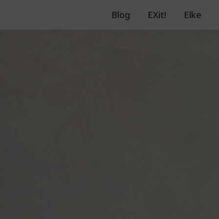
Blog
EXit!
Elke