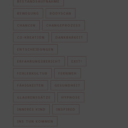
BESTANDSAUFNAHME
BEWEGUNG
BODYSCAN
CHANCEN
CHANGEPROZESS
CO-KREATION
DANKBARKEIT
ENTSCHEIDUNGEN
ERFAHRUNGSBERICHT
EXIT!
FEHLERKULTUR
FERNWEH
FÄHIGKEITEN
GESUNDHEIT
GLAUBENSSÄTZE
HYPNOSE
INNERES KIND
INSPIRED
INS TUN KOMMEN