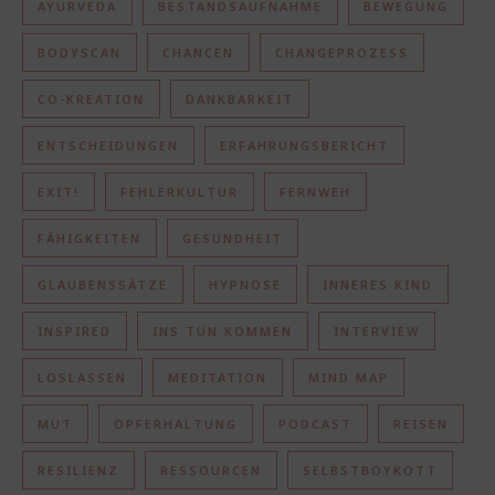
AYURVEDA
BESTANDSAUFNAHME
BEWEGUNG
BODYSCAN
CHANCEN
CHANGEPROZESS
CO-KREATION
DANKBARKEIT
ENTSCHEIDUNGEN
ERFAHRUNGSBERICHT
EXIT!
FEHLERKULTUR
FERNWEH
FÄHIGKEITEN
GESUNDHEIT
GLAUBENSSÄTZE
HYPNOSE
INNERES KIND
INSPIRED
INS TUN KOMMEN
INTERVIEW
LOSLASSEN
MEDITATION
MIND MAP
MUT
OPFERHALTUNG
PODCAST
REISEN
RESILIENZ
RESSOURCEN
SELBSTBOYKOTT