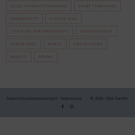
SELBSTKONDITIONIERUNG
SELBSTSABOTAGE
SERENDIPITY
STATUS QUO
TOXISCHE PARTNERSCHAFT
UNGEWISSHEIT
VORURTEILE
WERTE
ZIELSETZUNG
ÄNGSTE
ÜBUNG
Datenschutzbestimmungen
-
Impressum
© 2026 - Elke Sander