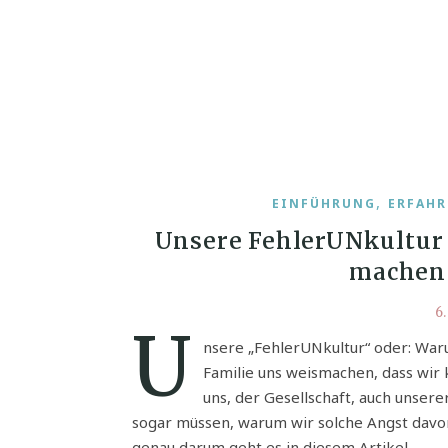
,
EINFÜHRUNG
ERFAHR
Unsere FehlerUNkultur 
machen 
6
u
nsere „FehlerUNkultur“ oder: Waru
Familie uns weismachen, dass wir
uns, der Gesellschaft, auch unsere
sogar müssen, warum wir solche Angst davo
genau darum geht es in diesem Artikel.