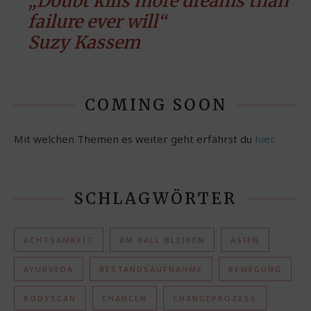
„Doubt kills more dreams than
failure ever will“
Suzy Kassem
COMING SOON
Mit welchen Themen es weiter geht erfährst du
hier
.
SCHLAGWÖRTER
ACHTSAMKEIT
AM BALL BLEIBEN
ASIEN
AYURVEDA
BESTANDSAUFNAHME
BEWEGUNG
BODYSCAN
CHANCEN
CHANGEPROZESS