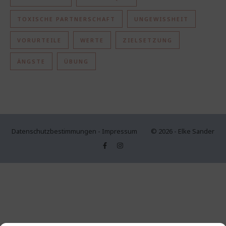
TOXISCHE PARTNERSCHAFT
UNGEWISSHEIT
VORURTEILE
WERTE
ZIELSETZUNG
ÄNGSTE
ÜBUNG
Datenschutzbestimmungen
-
Impressum
© 2026 - Elke Sander