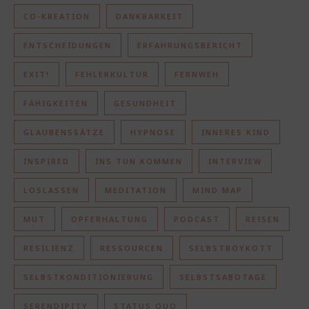
CO-KREATION
DANKBARKEIT
ENTSCHEIDUNGEN
ERFAHRUNGSBERICHT
EXIT!
FEHLERKULTUR
FERNWEH
FÄHIGKEITEN
GESUNDHEIT
GLAUBENSSÄTZE
HYPNOSE
INNERES KIND
INSPIRED
INS TUN KOMMEN
INTERVIEW
LOSLASSEN
MEDITATION
MIND MAP
MUT
OPFERHALTUNG
PODCAST
REISEN
RESILIENZ
RESSOURCEN
SELBSTBOYKOTT
SELBSTKONDITIONIERUNG
SELBSTSABOTAGE
SERENDIPITY
STATUS QUO