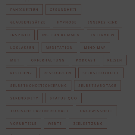
FÄHIGKEITEN
GESUNDHEIT
GLAUBENSSÄTZE
HYPNOSE
INNERES KIND
INSPIRED
INS TUN KOMMEN
INTERVIEW
LOSLASSEN
MEDITATION
MIND MAP
MUT
OPFERHALTUNG
PODCAST
REISEN
RESILIENZ
RESSOURCEN
SELBSTBOYKOTT
SELBSTKONDITIONIERUNG
SELBSTSABOTAGE
SERENDIPITY
STATUS QUO
TOXISCHE PARTNERSCHAFT
UNGEWISSHEIT
VORURTEILE
WERTE
ZIELSETZUNG