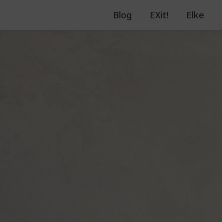
Blog
EXit!
Elke