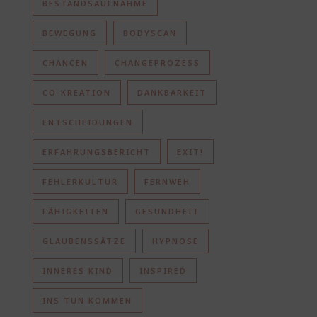
BESTANDSAUFNAHME
BEWEGUNG
BODYSCAN
CHANCEN
CHANGEPROZESS
CO-KREATION
DANKBARKEIT
ENTSCHEIDUNGEN
ERFAHRUNGSBERICHT
EXIT!
FEHLERKULTUR
FERNWEH
FÄHIGKEITEN
GESUNDHEIT
GLAUBENSSÄTZE
HYPNOSE
INNERES KIND
INSPIRED
INS TUN KOMMEN