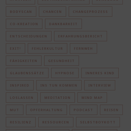
BODYSCAN
CHANCEN
CHANGEPROZESS
CO-KREATION
DANKBARKEIT
ENTSCHEIDUNGEN
ERFAHRUNGSBERICHT
EXIT!
FEHLERKULTUR
FERNWEH
FÄHIGKEITEN
GESUNDHEIT
GLAUBENSSÄTZE
HYPNOSE
INNERES KIND
INSPIRED
INS TUN KOMMEN
INTERVIEW
LOSLASSEN
MEDITATION
MIND MAP
MUT
OPFERHALTUNG
PODCAST
REISEN
RESILIENZ
RESSOURCEN
SELBSTBOYKOTT