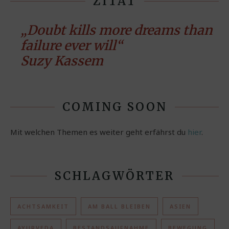
ZITAT
„Doubt kills more dreams than
failure ever will“
Suzy Kassem
COMING SOON
Mit welchen Themen es weiter geht erfährst du
hier
.
SCHLAGWÖRTER
ACHTSAMKEIT
AM BALL BLEIBEN
ASIEN
AYURVEDA
BESTANDSAUFNAHME
BEWEGUNG