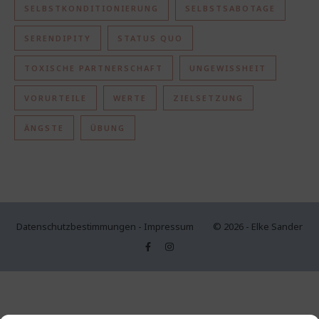
SELBSTKONDITIONIERUNG
SELBSTSABOTAGE
SERENDIPITY
STATUS QUO
TOXISCHE PARTNERSCHAFT
UNGEWISSHEIT
VORURTEILE
WERTE
ZIELSETZUNG
ÄNGSTE
ÜBUNG
Datenschutzbestimmungen
-
Impressum
© 2026 - Elke Sander