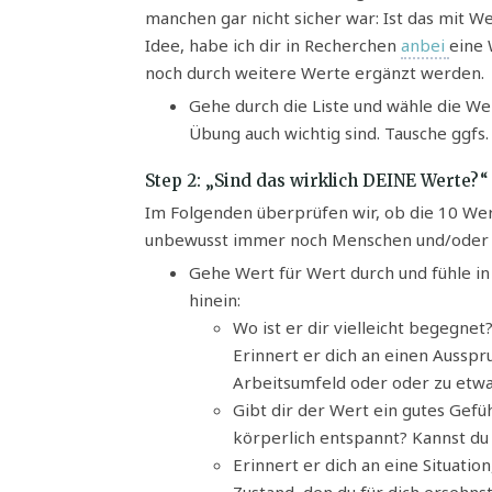
manchen gar nicht sicher war: Ist das mit W
Idee, habe ich dir in Recherchen
anbei
eine 
noch durch weitere Werte ergänzt werden.
Gehe durch die Liste und wähle die Wer
Übung auch wichtig sind. Tausche ggfs.
Step 2: „Sind das wirklich DEINE Werte?“
Im Folgenden überprüfen wir, ob die 10 Wer
unbewusst immer noch Menschen und/oder Gr
Gehe Wert für Wert durch und fühle in
hinein:
Wo ist er dir vielleicht begegnet
Erinnert er dich an einen Ausspru
Arbeitsumfeld oder oder zu etwas
Gibt dir der Wert ein gutes Gefüh
körperlich entspannt? Kannst du
Erinnert er dich an eine Situatio
Zustand, den du für dich ersehns