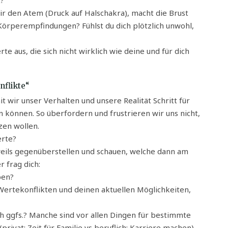
ir den Atem (Druck auf Halschakra), macht die Brust
rperempfindungen? Fühlst du dich plötzlich unwohl,
e aus, die sich nicht wirklich wie deine und für dich
nflikte“
t wir unser Verhalten und unsere Realität Schritt für
n können. So überfordern und frustrieren wir uns nicht,
zen wollen.
erte?
eweils gegenüberstellen und schauen, welche dann am
r frag dich:
ben?
Wertekonflikten und deinen aktuellen Möglichkeiten,
 ggfs.? Manche sind vor allen Dingen für bestimmte
rivat: Zeit für Familie vs beruflich: Karriere machen).