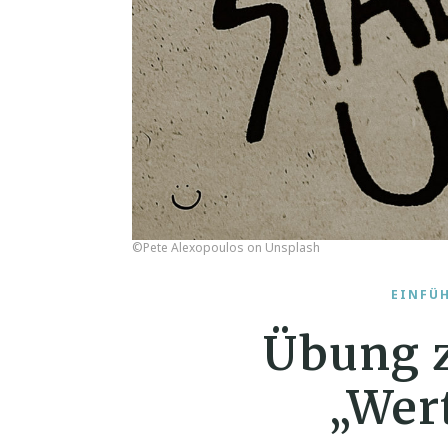
©Pete Alexopoulos on Unsplash
EINFÜ
Übung 
„Wer