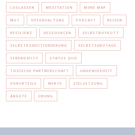
LOSLASSEN
MEDITATION
MIND MAP
MUT
OPFERHALTUNG
PODCAST
REISEN
RESILIENZ
RESSOURCEN
SELBSTBOYKOTT
SELBSTKONDITIONIERUNG
SELBSTSABOTAGE
SERENDIPITY
STATUS QUO
TOXISCHE PARTNERSCHAFT
UNGEWISSHEIT
VORURTEILE
WERTE
ZIELSETZUNG
ÄNGSTE
ÜBUNG