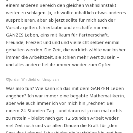
einem anderen Bereich den gleichen Wahnsinnstakt
weiter zu schlagen. Ja, ich wollte inhaltlich etwas anderes
ausprobieren, aber ab jetzt sollte für mich auch der
Vorsatz gelten: Ich erlaube und erschaffe mir ein
GANZES Leben, eins mit Raum für Partnerschaft,
Freunde, Freizeit und und und vielleicht selber einmal
gehalten werden. Die Zeit, die wirklich zählte war bisher
immer die Arbeitszeit, sie schien mehr wert zu sein –
und alles andere fiel ihr immer wieder zum Opfer.
©Jordan Whitfield on Unsplash
Was also tun? Wie kann ich das mit dem GANZEN Leben
angehen? Ich war immer eine begabte Mathematikerin,
aber wie auch immer ich vor mich hin „rechne“: Bei
einem 24-Stunden-Tag – und daran ist ja nun mal nichts
zu rütteln – bleibt nach gut 12 Stunden Arbeit weder
viel Zeit noch und vor allen Dingen die Kraft für „den
Rest des Lebens“. Ich schiebe die Variablen hin und her,