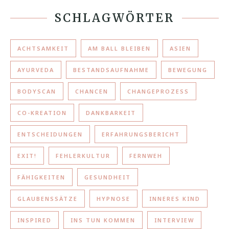
SCHLAGWÖRTER
ACHTSAMKEIT
AM BALL BLEIBEN
ASIEN
AYURVEDA
BESTANDSAUFNAHME
BEWEGUNG
BODYSCAN
CHANCEN
CHANGEPROZESS
CO-KREATION
DANKBARKEIT
ENTSCHEIDUNGEN
ERFAHRUNGSBERICHT
EXIT!
FEHLERKULTUR
FERNWEH
FÄHIGKEITEN
GESUNDHEIT
GLAUBENSSÄTZE
HYPNOSE
INNERES KIND
INSPIRED
INS TUN KOMMEN
INTERVIEW