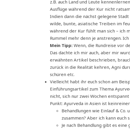
z.B. auch Land und Leute kennenlerne
Ausflüge während der Kur nicht ratsam 
Indien dann die nächst gelegene Stadt 
wilde, bunte, asiatische Treiben im fe
während der Kur fühlt man sich – ich m
Rummel mehr denn je anstrengen. Ich b
Mein Tipp:
Wenn, die Rundreise vor der
Das dachte ich mir auch, aber mir wu
erwähnten Artikel beschrieben, brauch
zurück in die Realität kehren, Agni d
schüren etc.
Vielleicht habt ihr euch schon am Be
Einführungsartikel zum Thema Ayurved
nicht, sich nur zwei Wochen entspannt 
Punkt: Ayurveda in Asien ist keinreiner
Behandlungen wie Einlauf & Co. u
zusammen? Aber ich kann euch sa
Je nach Behandlung gibt es eine 