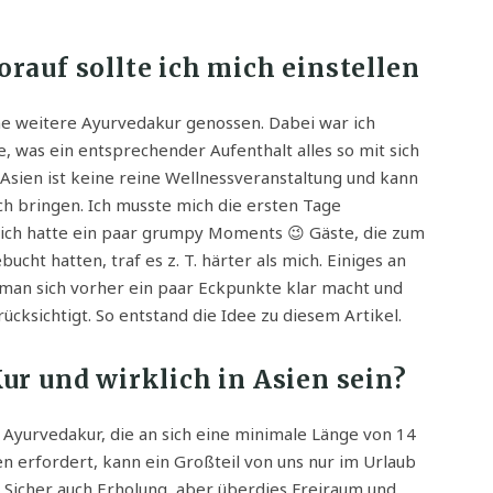
rauf sollte ich mich einstellen
ne weitere Ayurvedakur genossen. Dabei war ich
te, was ein entsprechender Aufenthalt alles so mit sich
 Asien ist keine reine Wellnessveranstaltung und kann
ch bringen. Ich musste mich die ersten Tage
 ich hatte ein paar grumpy Moments 😉 Gäste, die zum
ht hatten, traf es z. T. härter als mich. Einiges an
an sich vorher ein paar Eckpunkte klar macht und
cksichtigt. So entstand die Idee zu diesem Artikel.
Kur und wirklich in Asien sein?
 Ayurvedakur, die an sich eine minimale Länge von 14
n erfordert, kann ein Großteil von uns nur im Urlaub
 Sicher auch Erholung, aber überdies Freiraum und