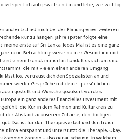
ivilegiert ich aufgewachsen bin und lebe, wie wichtig
n und entschied mich bei der Planung einer weiteren
rechende Kur zu hängen. Jahre später folgte eine
s meine erste auf Sri Lanka. Jedes Mal ist es eine ganz
n ganz neue Betrachtungsweise meiner Gesundheit und
heint einem fremd, immerhin handelt es sich um eine
r entstammt, die mit vielem einen anderen Umgang
 lässt los, vertraust dich den Spezialisten an und
ch immer wieder Gespräche mit deiner persönlichen
ragen gestellt und Wünsche geäußert werden.
Europa ein ganz anderes finanzielles Investment mit
angefühlt, die Kur in dem Rahmen und Kulturkreis zu
 tut der Abstand zu unserem Zuhause, den dortigen
gut. Das ist für den Therapieverlauf und den freien
me Klima entspannt und unterstützt die Therapie. Okay,
chtkommen können – also genau schauen, in welchem