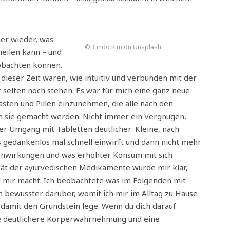
er wieder, was
©Bundo Kim on Unsplash
heilen kann – und
eobachten können.
dieser Zeit waren, wie intuitiv und verbunden mit der
t selten noch stehen. Es war für mich eine ganz neue
asten und Pillen einzunehmen, die alle nach den
n sie gemacht werden. Nicht immer ein Vergnügen,
er Umgang mit Tabletten deutlicher: Kleine, nach
 gedankenlos mal schnell einwirft und dann nicht mehr
enwirkungen und was erhöhter Konsum mit sich
tät der ayurvedischen Medikamente wurde mir klar,
t mir macht. Ich beobachtete was im Folgenden mit
bewusster darüber, womit ich mir im Alltag zu Hause
 damit den Grundstein lege. Wenn du dich darauf
ine deutlichere Körperwahrnehmung und eine