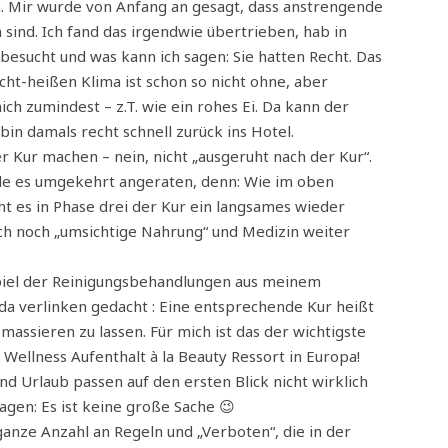
n. Mir wurde von Anfang an gesagt, dass anstrengende
sind. Ich fand das irgendwie übertrieben, hab in
besucht und was kann ich sagen: Sie hatten Recht. Das
ucht-heißen Klima ist schon so nicht ohne, aber
ich zumindest – z.T. wie ein rohes Ei. Da kann der
in damals recht schnell zurück ins Hotel.
 Kur machen – nein, nicht „ausgeruht nach der Kur“.
rde es umgekehrt angeraten, denn: Wie im oben
t es in Phase drei der Kur ein langsames wieder
urch noch „umsichtige Nahrung“ und Medizin weiter
ispiel der Reinigungsbehandlungen aus meinem
a verlinken gedacht : Eine entsprechende Kur heißt
massieren zu lassen. Für mich ist das der wichtigste
 Wellness Aufenthalt à la Beauty Ressort in Europa!
nd Urlaub passen auf den ersten Blick nicht wirklich
gen: Es ist keine große Sache 😉
ganze Anzahl an Regeln und „Verboten“, die in der