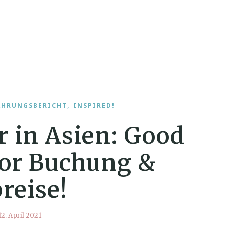
,
AHRUNGSBERICHT
INSPIRED!
 in Asien: Good
or Buchung &
reise!
12. April 2021