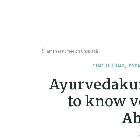
©Tamanna Rumee on Unsplash
,
EINFÜHRUNG
ERF
Ayurvedakur
to know v
Ab