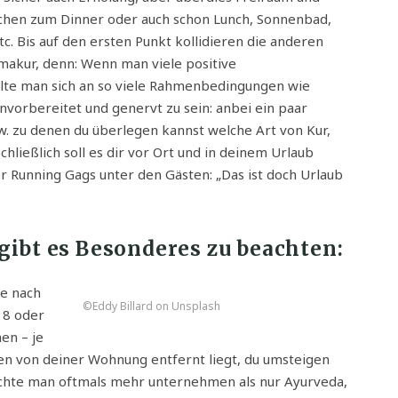
nchen zum Dinner oder auch schon Lunch, Sonnenbad,
c. Bis auf den ersten Punkt kollidieren die anderen
rmakur, denn: Wenn man viele positive
lte man sich an so viele Rahmenbedingungen wie
nvorbereitet und genervt zu sein: anbei ein paar
bzw. zu denen du überlegen kannst welche Art von Kur,
Schließlich soll es dir vor Ort und in deinem Urlaub
er Running Gags unter den Gästen: „Das ist doch Urlaub
gibt es Besonderes zu beachten:
se nach
©Eddy Billard on Unsplash
18 oder
en – je
en von deiner Wohnung entfernt liegt, du umsteigen
möchte man oftmals mehr unternehmen als nur Ayurveda,