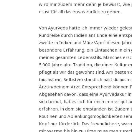
wird mir zudem mehr denn je bewusst, wie pr
es ist für all das etwas zurück zu geben.
Von Ayurveda hatte ich immer wieder gelese
Rundreise durch Indien ans Ende eine entsp
zweite in Indien und März/April diesen Jahre
besondere Erfahrung, ein Eintauchen in ei
meines gesamten Lebensstils. Manches ersc
5.000 Jahre alte Tradition, die einer Kultu
pflegt als wir das gewohnt sind. Am besten du
tauchst ein. Selbstverständlich hast du au
Ärztin/deinem Arzt. Entsprechend können F
Abgesehen davon, dass eine Ayurvedakur in 
sich bringt, hat es sich für mich immer gut 
erfahren, in dem sie entstanden ist. Zudem
Routinen und Ablenkungsmöglichkeiten sehr 
Kopf nur förderlich. Das freundlichere, war
mit Wärme bis hin zu Hitze muss man zure